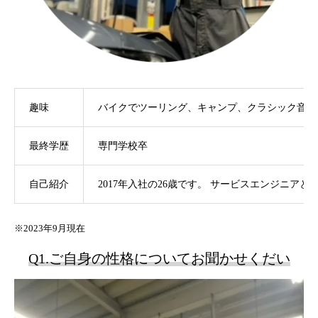
整備士
鈑金塗装
キャリア採用情報
趣味
バイクでツーリング、キャンプ、クラシック音楽
整備士
最終学歴
専門学校卒
鈑金塗装
自己紹介
2017年入社の26歳です。 サービスエンジニ
洗車スタッフ
※2023年9月現在
営業
Q1.ご自身の性格についてお聞かせくだい
今すぐエントリー
職場見学に行こう