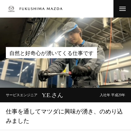
HOME
福島マツダを知る
自
然
と
好
奇
心
が
湧
い
て
く
る
仕
事
で
す
1分で分かる福島マツダ
数字で見る福島マツダ
求める人物像
Y.E.さん
サービスエンジニア
入社年 平成29年
代表メッセージ
仕事を通してマツダに興味が湧き、のめり込
仕事を知る
みました
仕事内容-サービスエンジニア-