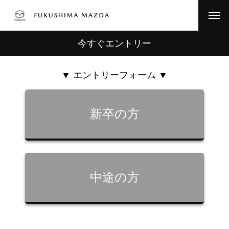
今すぐエントリー
HOME
福島マツダを知る
▼ エントリーフォーム ▼
1分で分かる福島マツダ
新卒の方
数字で見る福島マツダ
求める人物像
代表メッセージ
中途の方
仕事を知る
仕事内容-サービスエンジニア-